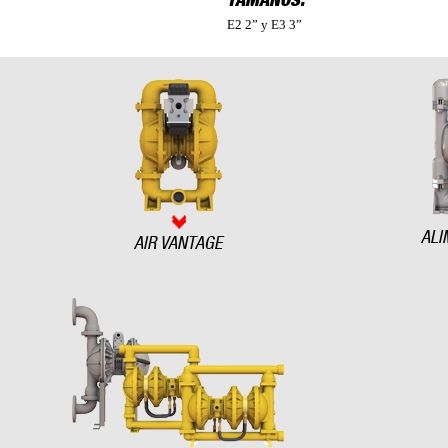
TAMAÑOS:
E2 2” y E3 3”
ALI
AIR VANTAGE